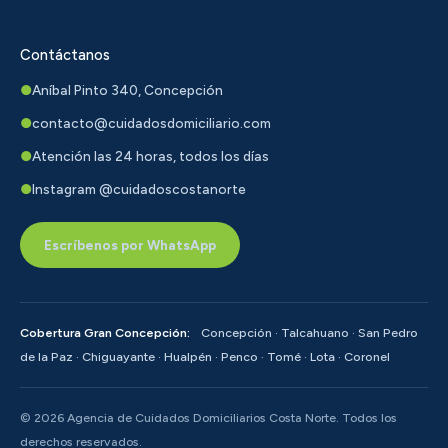
Contáctanos
●
Aníbal Pinto 340, Concepción
●
contacto@cuidadosdomiciliario.com
●
Atención las 24 horas, todos los días
●
Instagram @cuidadoscostanorte
Escríbenos por WhatsApp
Cobertura Gran Concepción:
Concepción
·
Talcahuano
·
San Pedro
de la Paz
·
Chiguayante
·
Hualpén
·
Penco
·
Tomé
·
Lota
·
Coronel
© 2026 Agencia de Cuidados Domiciliarios Costa Norte. Todos los
derechos reservados.