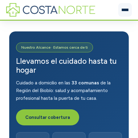
Inicio
Servicios
Nuestro Alcance · Estamos cerca de ti
Llevamos el cuidado hasta tu
Cobertura
hogar
Prestaciones
Cuidado a domicilio en las
33 comunas
de la
Región del Biobío: salud y acompañamiento
Guía de Cuidado
profesional hasta la puerta de tu casa.
Contáctanos
Consultar cobertura
+56 9 7106 9095