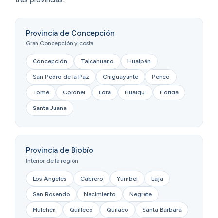
tres provincias.
Provincia de Concepción
Gran Concepción y costa
Concepción
Talcahuano
Hualpén
San Pedro de la Paz
Chiguayante
Penco
Tomé
Coronel
Lota
Hualqui
Florida
Santa Juana
Provincia de Biobío
Interior de la región
Los Ángeles
Cabrero
Yumbel
Laja
San Rosendo
Nacimiento
Negrete
Mulchén
Quilleco
Quilaco
Santa Bárbara