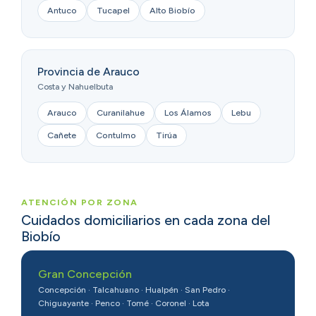
Antuco
Tucapel
Alto Biobío
Provincia de Arauco
Costa y Nahuelbuta
Arauco
Curanilahue
Los Álamos
Lebu
Cañete
Contulmo
Tirúa
ATENCIÓN POR ZONA
Cuidados domiciliarios en cada zona del
Biobío
Gran Concepción
Concepción · Talcahuano · Hualpén · San Pedro ·
Chiguayante · Penco · Tomé · Coronel · Lota