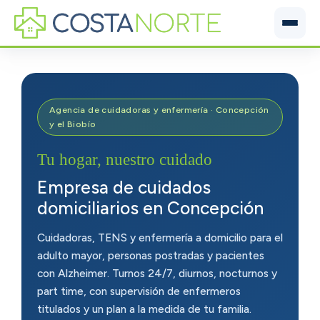
Inicio
Servicios
Agencia de cuidadoras y enfermería · Concepción
y el Biobío
Cobertura
Tu hogar, nuestro cuidado
Prestaciones
Empresa de cuidados
domiciliarios en Concepción
Guía de Cuidado
Cuidadoras, TENS y enfermería a domicilio para el
adulto mayor, personas postradas y pacientes
Contáctanos
con Alzheimer. Turnos 24/7, diurnos, nocturnos y
part time, con supervisión de enfermeros
titulados y un plan a la medida de tu familia.
+56 9 7106 9095